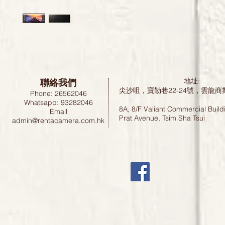
聯絡我們
地址:
尖沙咀，寶勒巷22-24號，雲龍商
Phone: 26562046
Whatsapp: 93282046
8A, 8/F Valiant Commercial Build
Email
Prat Avenue, Tsim Sha Tsui
admin@rentacamera.com.hk