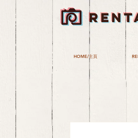
RENT
HOME/主頁
RE