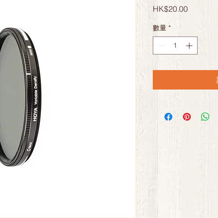
價
HK$20.00
格
數量
*