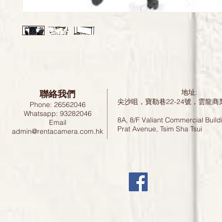
聯絡我們
地址:
尖沙咀，寶勒巷22-24號，雲龍商
Phone: 26562046
Whatsapp: 93282046
8A, 8/F Valiant Commercial Build
Email
Prat Avenue, Tsim Sha Tsui
admin@rentacamera.com.hk