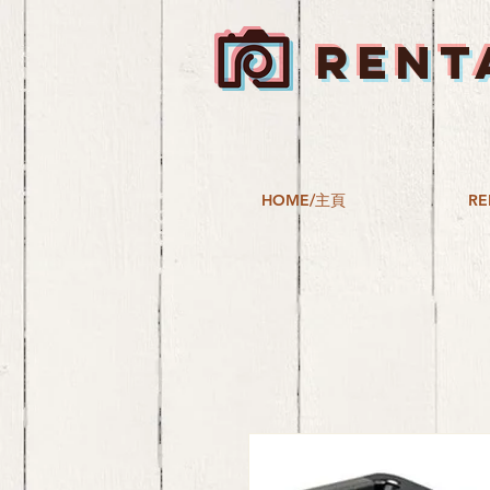
RENT
HOME/主頁
RE