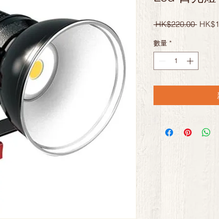
一
 HK$220.00 
HK$1
般
數量
*
價
格