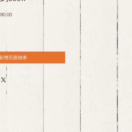
促
80.00
銷
價
格
新增至購物車