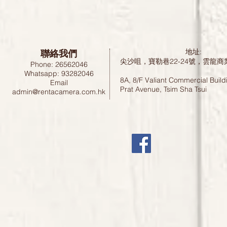
聯絡我們
地址:
尖沙咀，寶勒巷22-24號，雲龍商
Phone: 26562046
Whatsapp: 93282046
8A, 8/F Valiant Commercial Build
Email
Prat Avenue, Tsim Sha Tsui
admin@rentacamera.com.hk