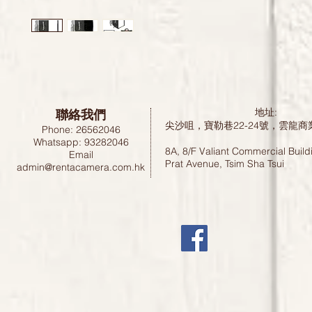
聯絡我們
地址:
尖沙咀，寶勒巷22-24號，雲龍商
Phone: 26562046
Whatsapp: 93282046
8A, 8/F Valiant Commercial Build
Email
Prat Avenue, Tsim Sha Tsui
admin@rentacamera.com.hk