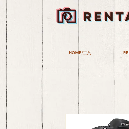
RENT
HOME/主頁
RE