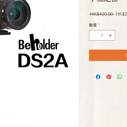
一
 HK$420.00 
HK$2
般
數量
*
價
格