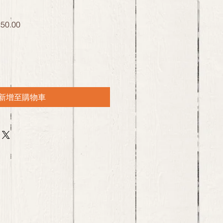
促
50.00
銷
價
格
新增至購物車