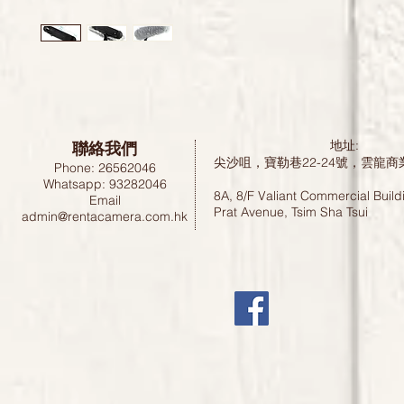
聯絡我們
地址:
尖沙咀，寶勒巷22-24號，雲龍商
Phone: 26562046
Whatsapp: 93282046
8A, 8/F Valiant Commercial Build
Email
Prat Avenue, Tsim Sha Tsui
admin@rentacamera.com.hk