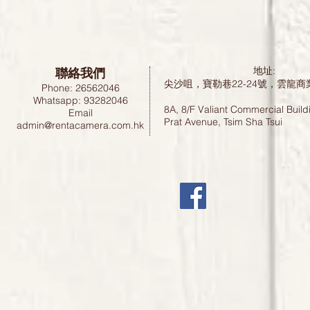
聯絡我們
地址:
尖沙咀，寶勒巷22-24號，雲龍商
Phone: 26562046
Whatsapp: 93282046
8A, 8/F Valiant Commercial Build
Email
Prat Avenue, Tsim Sha Tsui
admin@rentacamera.com.hk