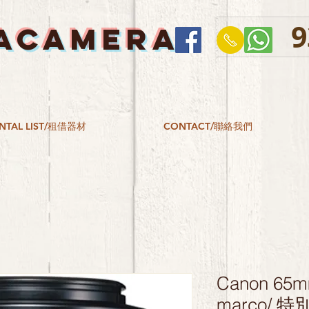
9
ACAMERA
NTAL LIST/租借器材
CONTACT/聯絡我們
Canon 65mm
marco/ 