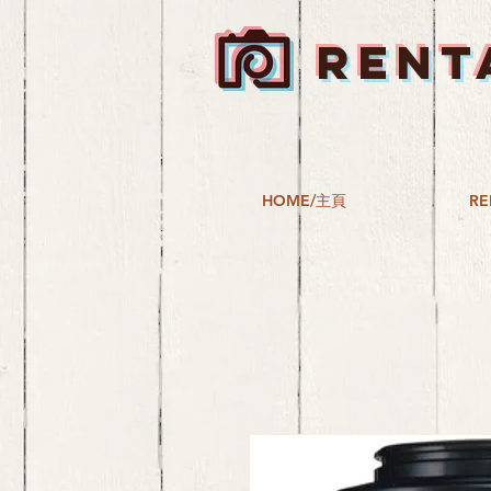
RENT
HOME/主頁
RE