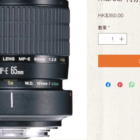
價
HK$350.00
格
數量
*