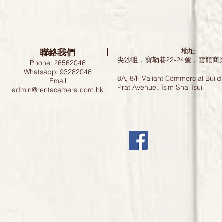
聯絡我們
地址:
尖沙咀，寶勒巷22-24號，雲龍商
Phone: 26562046
Whatsapp: 93282046
8A, 8/F Valiant Commercial Build
Email
Prat Avenue, Tsim Sha Tsui
admin@rentacamera.com.hk