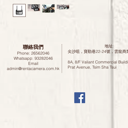
聯絡我們
地址:
尖沙咀，寶勒巷22-24號，雲龍商
Phone: 26562046
Whatsapp: 93282046
8A, 8/F Valiant Commercial Build
Email
Prat Avenue, Tsim Sha Tsui
admin@rentacamera.com.hk