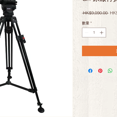
一
 HK$9,090.00 
HK$
般
數量
*
價
格