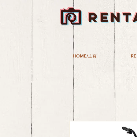
RENT
HOME/主頁
RE