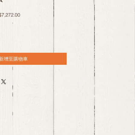
促
7,272.00
銷
價
格
新增至購物車