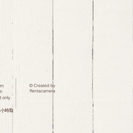
pm
© Created by
Rentacamera
m
 only
24小時取