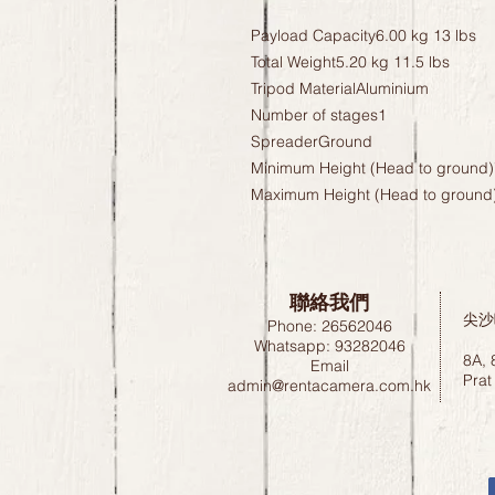
Payload Capacity6.00 kg 13 lbs

Total Weight5.20 kg 11.5 lbs

Tripod MaterialAluminium

Number of stages1

SpreaderGround

Minimum Height (Head to ground)7
Maximum Height (Head to ground)
聯絡我們
尖沙
Phone: 26562046
Whatsapp: 93282046
8A, 
Email
Prat
admin@rentacamera.com.hk