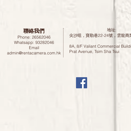
聯絡我們
地址:
尖沙咀，寶勒巷22-24號，雲龍商
Phone: 26562046
Whatsapp: 93282046
8A, 8/F Valiant Commercial Build
Email
Prat Avenue, Tsim Sha Tsui
admin@rentacamera.com.hk