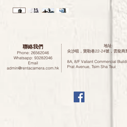
聯絡我們
地址:
尖沙咀，寶勒巷22-24號，雲龍商
Phone: 26562046
Whatsapp: 93282046
8A, 8/F Valiant Commercial Build
Email
Prat Avenue, Tsim Sha Tsui
admin@rentacamera.com.hk