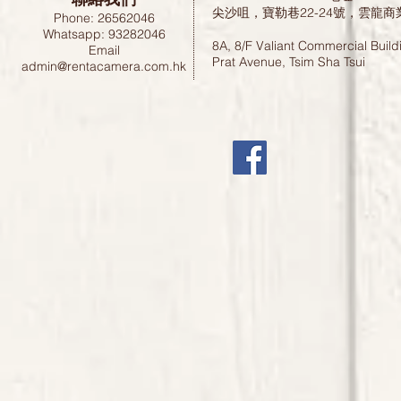
尖沙咀，寶勒巷22-24號，雲龍商
Phone: 26562046
Whatsapp: 93282046
8A, 8/F Valiant Commercial Build
Email
Prat Avenue, Tsim Sha Tsui
admin@rentacamera.com.hk