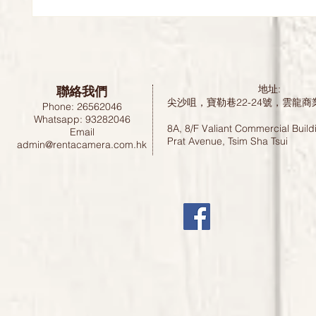
聯絡我們
地址:
尖沙咀，寶勒巷22-24號，雲龍商
Phone: 26562046
Whatsapp: 93282046
8A, 8/F Valiant Commercial Build
Email
Prat Avenue, Tsim Sha Tsui
admin@rentacamera.com.hk