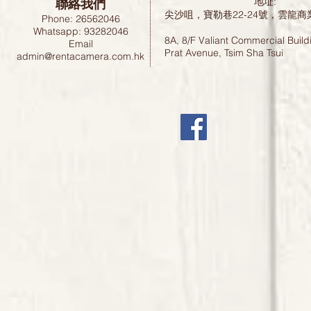
聯絡我們
地址:
尖沙咀，寶勒巷22-24號，雲龍商
Phone: 26562046
Whatsapp: 93282046
8A, 8/F Valiant Commercial Build
Email
Prat Avenue, Tsim Sha Tsui
admin@rentacamera.com.hk