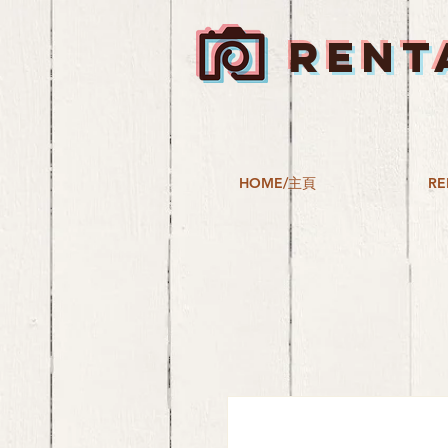
RENT
HOME/主頁
RE