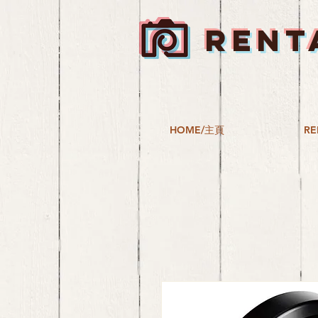
RENT
HOME/主頁
RE