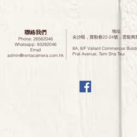
聯絡我們
地址:
尖沙咀，寶勒巷22-24號，雲龍商
Phone: 26562046
Whatsapp: 93282046
8A, 8/F Valiant Commercial Build
Email
Prat Avenue, Tsim Sha Tsui
admin@rentacamera.com.hk