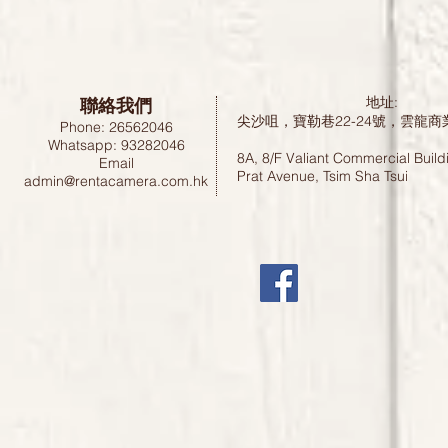
聯絡我們
地址:
尖沙咀，寶勒巷22-24號，雲龍商
Phone: 26562046
Whatsapp: 93282046
8A, 8/F Valiant Commercial Build
Email
Prat Avenue, Tsim Sha Tsui
admin@rentacamera.com.hk