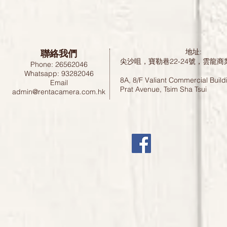
聯絡我們
地址:
尖沙咀，寶勒巷22-24號，雲龍商
Phone: 26562046
Whatsapp: 93282046
8A, 8/F Valiant Commercial Build
Email
Prat Avenue, Tsim Sha Tsui
admin@rentacamera.com.hk