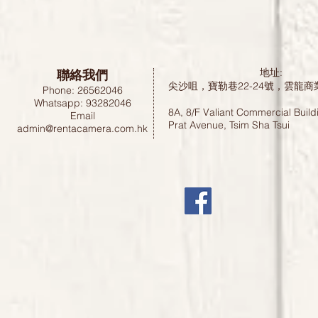
聯絡我們
地址:
尖沙咀，寶勒巷22-24號，雲龍商
Phone: 26562046
Whatsapp: 93282046
8A, 8/F Valiant Commercial Build
Email
Prat Avenue, Tsim Sha Tsui
admin@rentacamera.com.hk