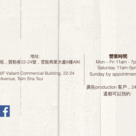
營業時間
地址:
Mon – Fri 11am - 7
咀，寶勒巷22-24號，雲龍商業大廈8樓A￼
Saturday
11am-5p
8/F Valiant Commercial Building, 22-24
Sunday by
appointment
 Avenue, Tsim Sha Tsui
廣告production 客戶，
還都可以預約