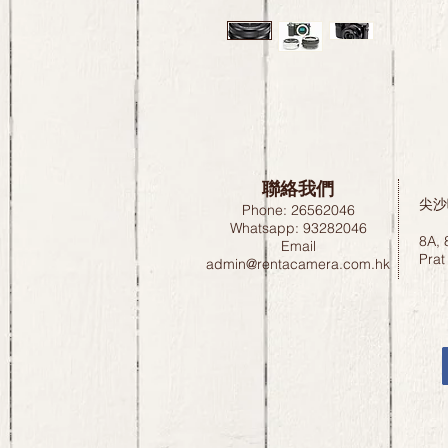
聯絡我們
尖沙
Phone: 26562046
Whatsapp: 93282046
8A, 
Email
Prat
admin@rentacamera.com.hk