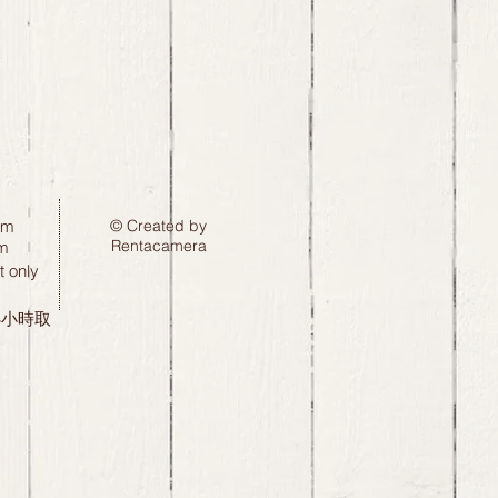
pm
© Created by
Rentacamera
m
 only
24小時取