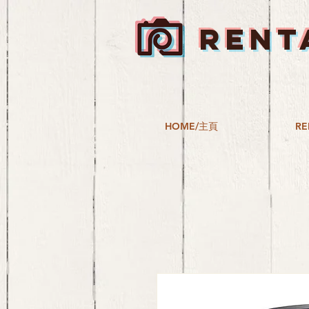
RENT
HOME/主頁
RE