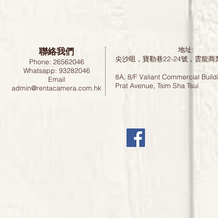
聯絡我們
地址:
尖沙咀，寶勒巷22-24號，雲龍商
Phone: 26562046
Whatsapp: 93282046
8A, 8/F Valiant Commercial Build
Email
Prat Avenue, Tsim Sha Tsui
admin@rentacamera.com.hk