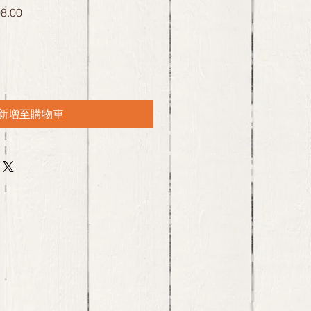
促
8.00
銷
價
格
新增至購物車