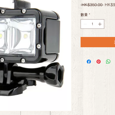
一
 HK$350.00 
HK$9
般
數量
*
價
格