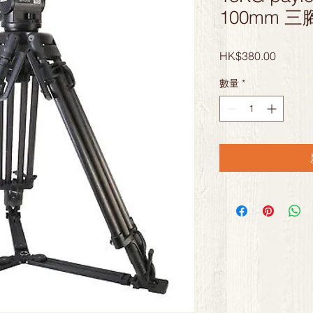
100mm 三
價
HK$380.00
格
數量
*