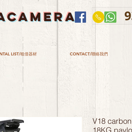
9
ACAMERA
NTAL LIST/租借器材
CONTACT/聯絡我們
V18 carbon
18KG pay