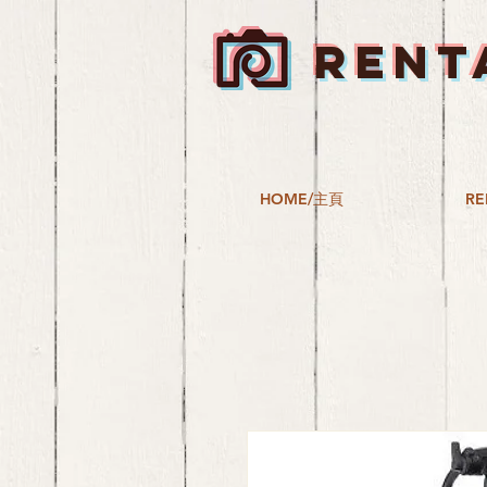
RENT
HOME/主頁
RE