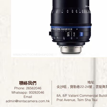
聯絡我們
地址:
尖沙咀，寶勒巷22-24號，雲龍商
Phone: 26562046
Whatsapp: 93282046
8A, 8/F Valiant Commercial Build
Email
Prat Avenue, Tsim Sha Tsui
admin@rentacamera.com.hk