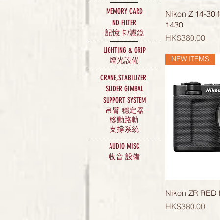
MEMORY CARD
Nikon Z 14-30 f
ND FILTER
1430
記憶卡/濾鏡
價格
HK$380.00
LIGHTING & GRIP
NEW ITEMS
​燈光設備
CRANE,STABILIZER
SLIDER GIMBAL
SUPPORT SYSTEM
吊臂 穩定器
移動路軌
支撐系統
AUDIO
MISC
收音 設備
Nikon ZR RED
價格
HK$380.00