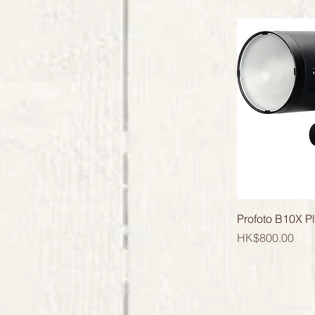
Profoto B10X P
價格
HK$800.00