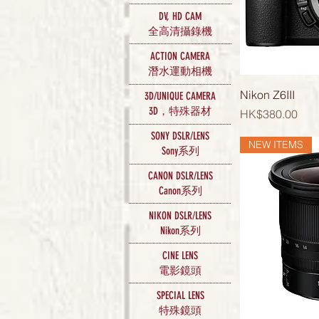
DV, HD CAM
攝錄機
全高清
ACTION CAMERA
潛水運動相機
Nikon Z6III
3D/UNIQUE CAMERA
3D，特殊器材
價格
HK$380.00
SONY DSLR/LENS
NEW ITEMS
​Sony系列
CANON DSLR/LENS
Canon系列
NIKON DSLR/LENS
Nikon系列
CINE LENS
電影鏡頭
SPECIAL LENS
特殊鏡頭