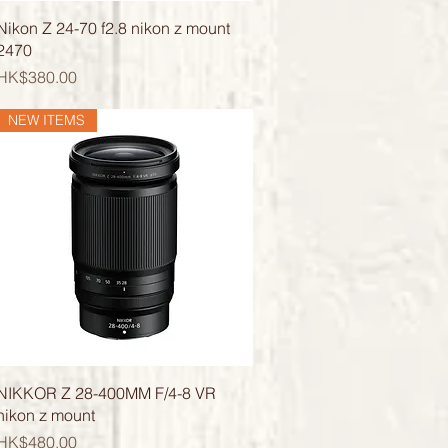
快速瀏覽
Nikon Z 24-70 f2.8 nikon z mount
2470
價格
HK$380.00
NEW ITEMS
快速瀏覽
NIKKOR Z 28-400MM F/4-8 VR
nikon z mount
價格
HK$480.00