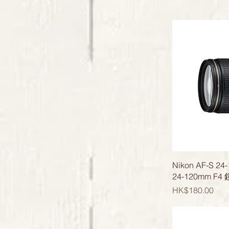
Nikon AF-S 2
24-120mm F4
價格
HK$180.00