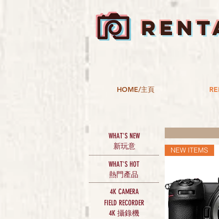
RENT
HOME/主頁
RE
WHAT'S NEW
新玩意
NEW ITEMS
WHAT'S HOT
​熱門產品
4K CAMERA
FIELD RECORDER
攝錄機
4K