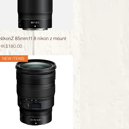
快速瀏覽
NikonZ 85mm f1.8 nikon z mount
價格
HK$180.00
NEW ITEMS