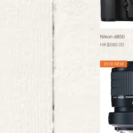
Nikon d850
價格
HK$580.00
2018 NEW