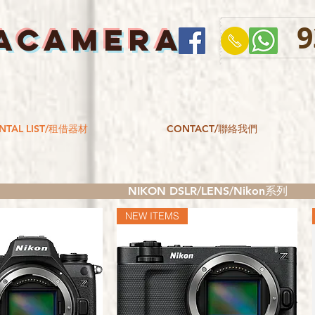
9
ACAMERA
NTAL LIST/租借器材
CONTACT/聯絡我們
NIKON DSLR/LENS/Nikon系列
NEW ITEMS