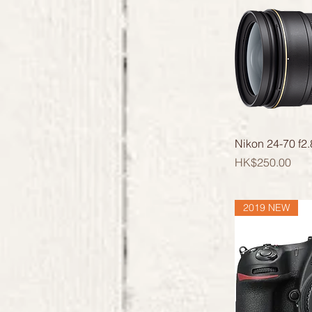
Nikon 24-70 f2.
價格
HK$250.00
2019 NEW