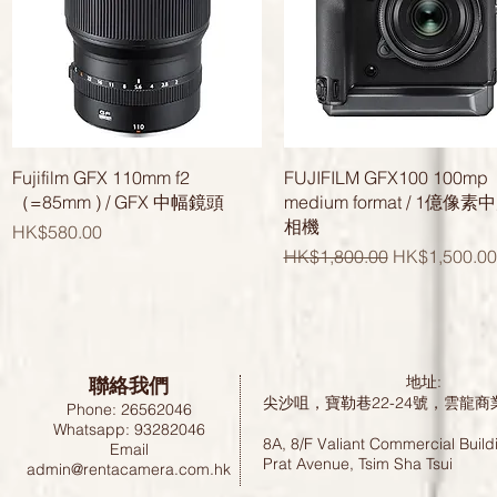
快速瀏覽
快速瀏覽
Fujifilm GFX 110mm f2
FUJIFILM GFX100 100mp
（=85mm ) / GFX 中幅鏡頭
medium format / 1億像
相機
價格
HK$580.00
一般價格
促銷價格
HK$1,800.00
HK$1,500.00
聯絡我們
地址:
尖沙咀，寶勒巷22-24號，雲龍商
Phone: 26562046
Whatsapp: 93282046
8A, 8/F Valiant Commercial Build
Email
Prat Avenue, Tsim Sha Tsui
admin@rentacamera.com.hk