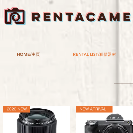
RENTACAM
HOME/主頁
RENTAL LIST/租借器材
2020 NEW
NEW ARRIVAL !