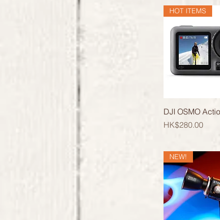
HOT ITEMS
快速瀏
DJI OSMO Actio
價格
HK$280.00
NEW!