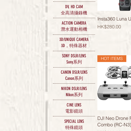
DV, HD CAM
攝錄機
全高清
快速瀏
Insta360 Luna U
ACTION CAMERA
價格
HK$280.00
潛水運動相機
3D/UNIQUE CAMERA
3D，特殊器材
SONY DSLR/LENS
HOT ITEMS
​Sony系列
CANON DSLR/LENS
Canon系列
NIKON DSLR/LENS
Nikon系列
CINE LENS
電影鏡頭
快速瀏
DJI Neo Drone 
SPECIAL LENS
Combo (RC-N3
特殊鏡頭