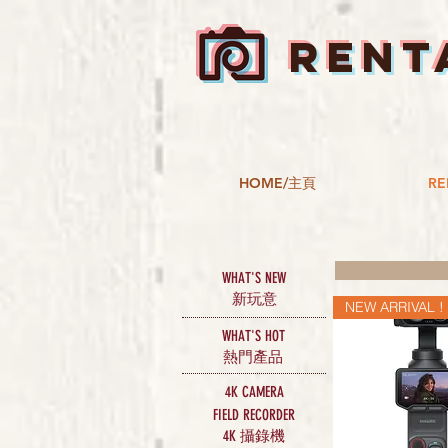
RENT
HOME/主頁
RE
WHAT'S NEW
新玩意
NEW ARRIVAL !
WHAT'S HOT
​熱門產品
4K CAMERA
FIELD RECORDER
攝錄機
4K