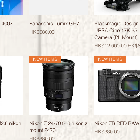
覽
快速瀏覽
快速瀏覽
 400X
Panasonic Lumix GH7
Blackmagic Design
URSA Cine 17K 65 
價格
HK$580.00
Camera (PL Mount)
一般價格
促銷
HK$12,000.00
HK$6
NEW ITEMS
NEW ITEMS
覽
快速瀏覽
快速瀏覽
f2.8 nikon
Nikon Z 24-70 f2.8 nikon z
Nikon ZR RED RAW
mount 2470
價格
HK$380.00
價格
HK$380.00