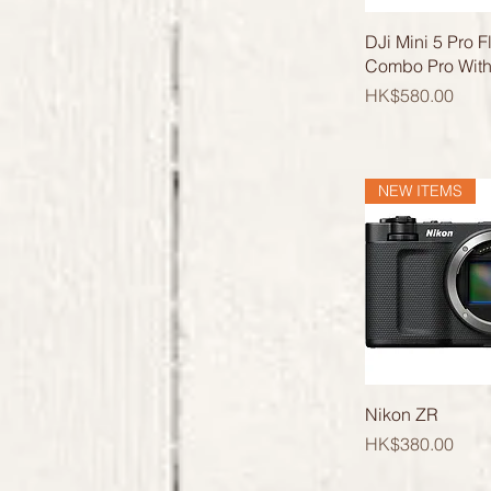
快速瀏
DJi Mini 5 Pro F
Combo Pro Wit
價格
HK$580.00
NEW ITEMS
快速瀏
Nikon ZR
價格
HK$380.00