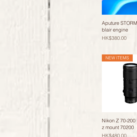
快速瀏
Aputure STORM
blair engine
價格
HK$380.00
NEW ITEMS
快速瀏
Nikon Z 70-200 
z mount 70200
價格
HK$480.00