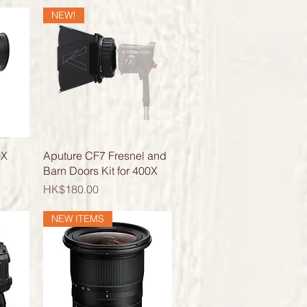
NEW!
快速瀏覽
0X
Aputure CF7 Fresnel and
Barn Doors Kit for 400X
價格
HK$180.00
NEW ITEMS