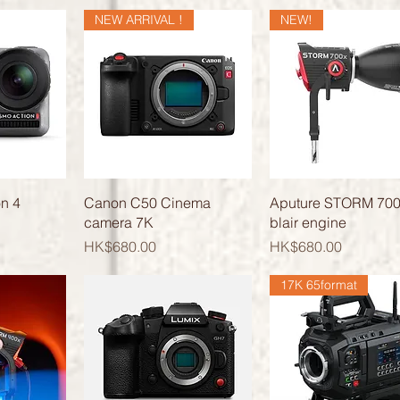
NEW ARRIVAL !
NEW!
覽
快速瀏覽
快速瀏覽
n 4
Canon C50 Cinema
Aputure STORM 70
camera 7K
blair engine
價格
價格
HK$680.00
HK$680.00
17K 65format