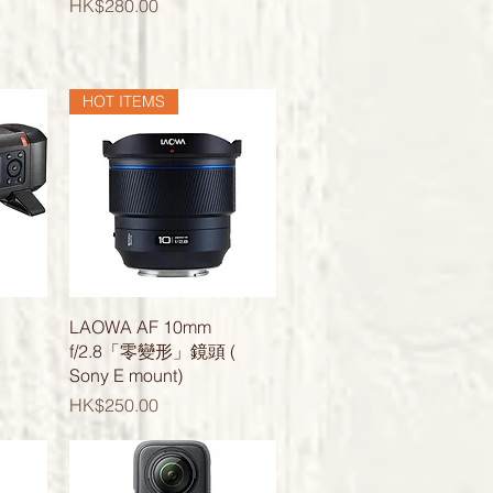
價格
HK$280.00
HOT ITEMS
快速瀏覽
LAOWA AF 10mm
f/2.8「零變形」鏡頭 (
Sony E mount)
價格
HK$250.00