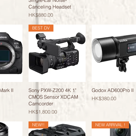
Single-Ear Noise-
Canceling Headset
價格
HK$880.00
BEST DV
覽
快速瀏覽
快速瀏覽
ark II
Sony PXW-Z200 4K 1"
Godox AD600Pro II
CMOS Sensor XDCAM
價格
HK$380.00
Camcorder
價格
HK$1,800.00
NEW!!
NEW ARRIVAL !