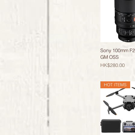
快速瀏
Sony 100mm F2
GM OSS
價格
HK$280.00
HOT ITEMS