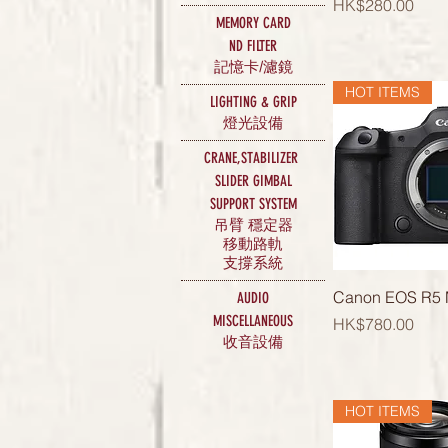
價格
HK$280.00
MEMORY CARD
ND FILTER
記憶卡/濾鏡
HOT ITEMS
LIGHTING & GRIP
​燈光設備
CRANE,STABILIZER
SLIDER GIMBAL
SUPPORT SYSTEM
吊臂 穩定器
移動路軌
支撐系統
快速瀏
Canon EOS R5 M
AUDIO
MISCELLANEOUS
價格
HK$780.00
收音設備
HOT ITEMS