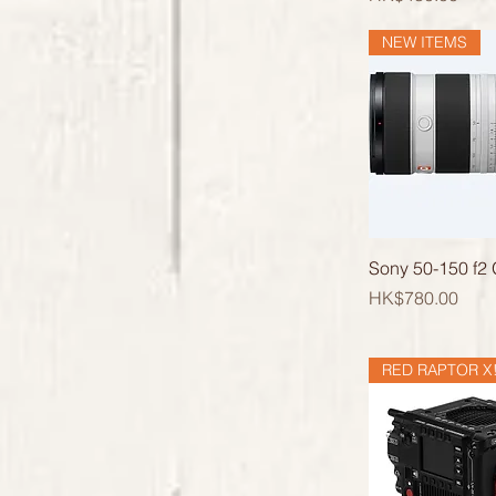
NEW ITEMS
快速瀏
Sony 50-150 f2
價格
HK$780.00
RED RAPTOR X