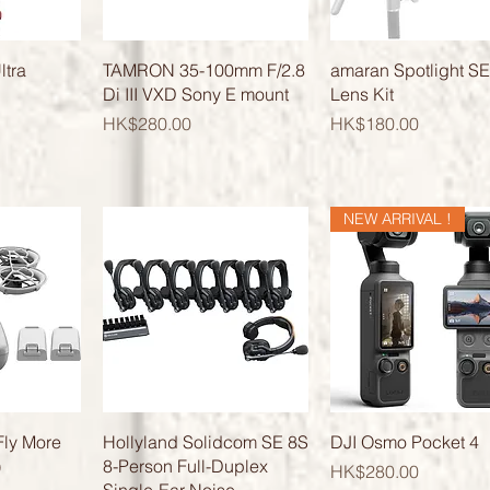
覽
快速瀏覽
快速瀏覽
ltra
TAMRON 35-100mm F/2.8
amaran Spotlight SE
Di III VXD Sony E mount
Lens Kit
價格
價格
HK$280.00
HK$180.00
NEW ARRIVAL !
覽
快速瀏覽
快速瀏覽
Fly More
Hollyland Solidcom SE 8S
DJI Osmo Pocket 4
)
8-Person Full-Duplex
價格
HK$280.00