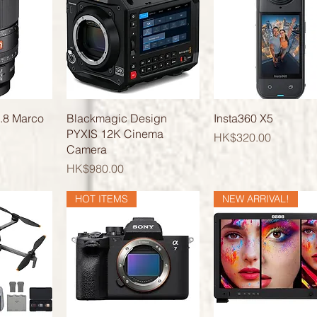
覽
快速瀏覽
快速瀏覽
.8 Marco
Blackmagic Design
Insta360 X5
PYXIS 12K Cinema
價格
HK$320.00
Camera
價格
HK$980.00
HOT ITEMS
NEW ARRIVAL!