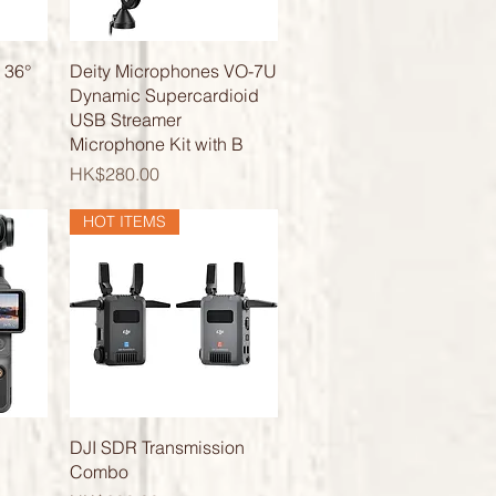
快速瀏覽
 36°
Deity Microphones VO-7U
Dynamic Supercardioid
USB Streamer
Microphone Kit with B
價格
HK$280.00
HOT ITEMS
快速瀏覽
DJI SDR Transmission
Combo