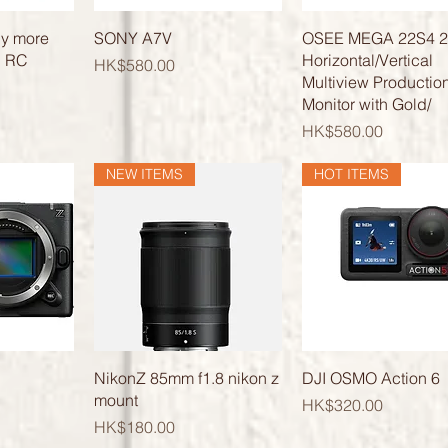
覽
快速瀏覽
快速瀏覽
ly more
SONY A7V
OSEE MEGA 22S4 2
h RC
Horizontal/Vertical
價格
HK$580.00
Multiview Productio
Monitor with Gold/
價格
HK$580.00
NEW ITEMS
HOT ITEMS
覽
快速瀏覽
快速瀏覽
NikonZ 85mm f1.8 nikon z
DJI OSMO Action 6
mount
價格
HK$320.00
價格
HK$180.00