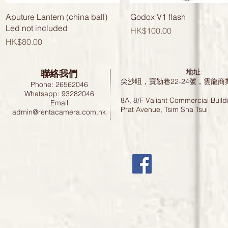
快速瀏覽
快速瀏覽
Aputure Lantern (china ball)
Godox V1 flash
Led not included
價格
HK$100.00
價格
HK$80.00
聯絡我們
地址:
尖沙咀，寶勒巷22-24號，雲龍商
Phone: 26562046
Whatsapp: 93282046
8A, 8/F Valiant Commercial Build
Email
Prat Avenue, Tsim Sha Tsui
admin@rentacamera.com.hk