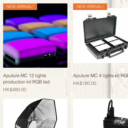
NEW ARRIVAL!
NEW ARRIVAL!
快速瀏覽
快速瀏覽
Aputure MC 12 lights
Aputure MC 4 lights kit R
production kit RGB led
價格
HK$180.00
價格
HK$480.00