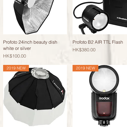
快速瀏覽
快速瀏覽
Profoto 24inch beauty dish
Profoto B2 AIR TTL Flash
white or silver
價格
HK$380.00
價格
HK$100.00
2019 NEW
2019 NEW