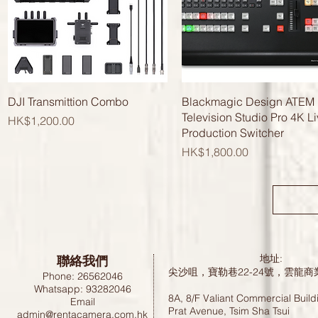
快速瀏覽
快速瀏覽
DJI Transmittion Combo
Blackmagic Design ATEM
Television Studio Pro 4K L
價格
HK$1,200.00
Production Switcher
價格
HK$1,800.00
聯絡我們
地址:
尖沙咀，寶勒巷22-24號，雲龍商
Phone: 26562046
Whatsapp: 93282046
8A, 8/F Valiant Commercial Build
Email
Prat Avenue, Tsim Sha Tsui
admin@rentacamera.com.hk