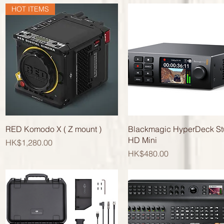
HOT ITEMS
快速瀏覽
快速瀏覽
RED Komodo X ( Z mount )
Blackmagic HyperDeck St
HD Mini
價格
HK$1,280.00
價格
HK$480.00