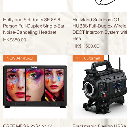
快速瀏覽
快速瀏覽
Hollyland Solidcom SE 8S 8-
Hollyland Solidcom C1-
Person Full-Duplex Single-Ear
HUB8S Full-Duplex Wirele
Noise-Canceling Headset
DECT Intercom System wit
Hea
價格
HK$880.00
價格
HK$1,500.00
NEW ARRIVAL!
17K 65format
快速瀏覽
快速瀏覽
OSEE MEGA 22S4 21.5"
Blackmagic Design URSA