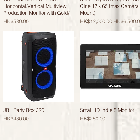
Horizontal/Vertical Multiview
Cine 17K 65 imax Camera 
Production Monitor with Gold/
Mount)
價格
一般價格
促銷價格
HK$580.00
HK$12,000.00
HK$6,500.0
快速瀏覽
快速瀏覽
JBL Party Box 320
SmallHD Indie 5 Monitor
價格
價格
HK$480.00
HK$280.00