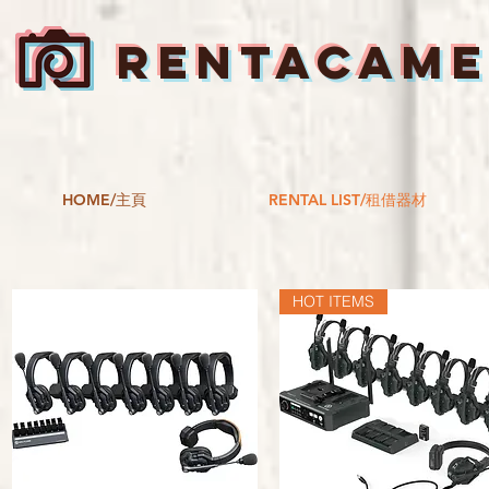
RENTACAM
HOME/主頁
RENTAL LIST/租借器材
HOT ITEMS