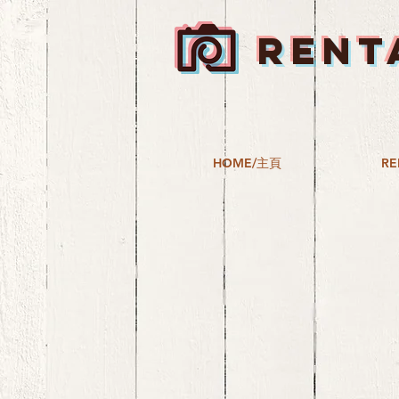
RENT
HOME/主頁
RE