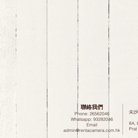
聯絡我們
尖沙
Phone: 26562046
Whatsapp: 93282046
8A, 
Email
Prat
admin@rentacamera.com.hk