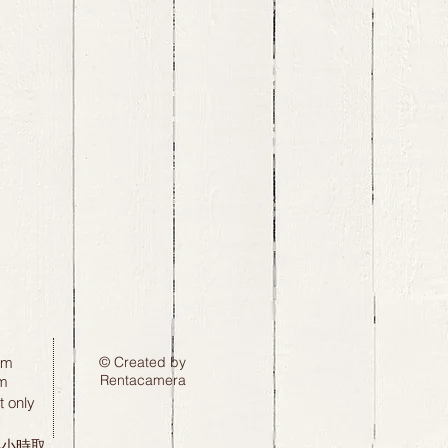
pm
© Created by
Rentacamera
m
 only
24小時取