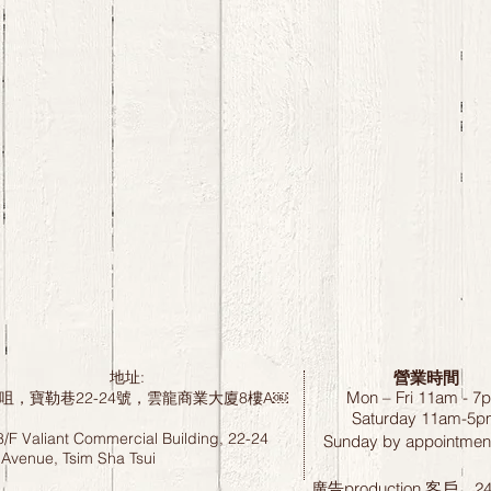
營業時間
地址:
Mon – Fri 11am - 7
咀，寶勒巷22-24號，雲龍商業大廈8樓A￼
Saturday
11am-5p
8/F Valiant Commercial Building, 22-24
Sunday by
appointment
 Avenue, Tsim Sha Tsui
廣告production 客戶，