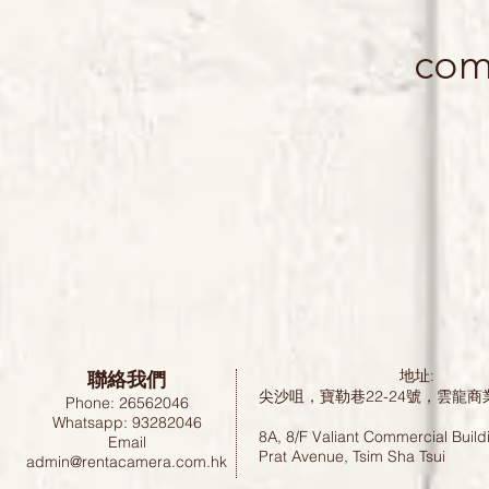
com
聯絡我們
地址:
尖沙咀，寶勒巷22-24號，雲龍商
Phone: 26562046
Whatsapp: 93282046
8A, 8/F Valiant Commercial Build
Email
Prat Avenue, Tsim Sha Tsui
admin@rentacamera.com.hk