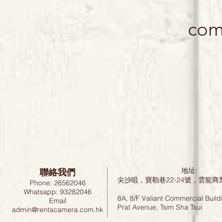
com
聯絡我們
地址:
尖沙咀，寶勒巷22-24號，雲龍商
Phone: 26562046
Whatsapp: 93282046
8A, 8/F Valiant Commercial Build
Email
Prat Avenue, Tsim Sha Tsui
admin@rentacamera.com.hk