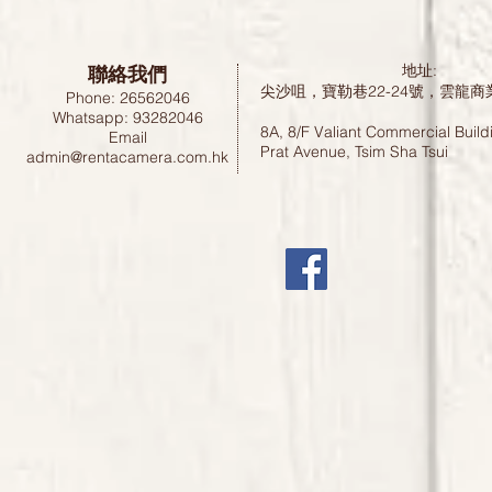
聯絡我們
地址:
尖沙咀，寶勒巷22-24號，雲龍商
Phone: 26562046
Whatsapp: 93282046
8A, 8/F Valiant Commercial Build
Email
Prat Avenue, Tsim Sha Tsui
admin@rentacamera.com.hk