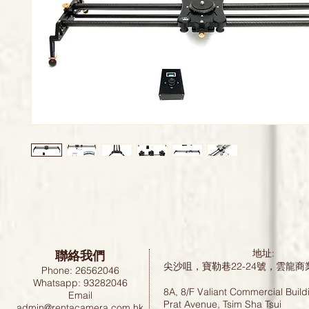
聯絡我們
地址:
尖沙咀，寶勒巷22-24號，雲龍商
Phone: 26562046
Whatsapp: 93282046
8A, 8/F Valiant Commercial Build
Email
Prat Avenue, Tsim Sha Tsui
admin@rentacamera.com.hk