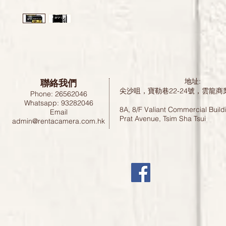
聯絡我們
地址:
尖沙咀，寶勒巷22-24號，雲龍商
Phone: 26562046
Whatsapp: 93282046
8A, 8/F Valiant Commercial Build
Email
Prat Avenue, Tsim Sha Tsui
admin@rentacamera.com.hk