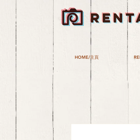
RENT
HOME/主頁
RE