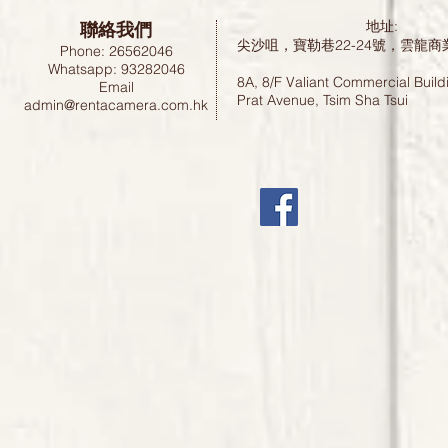
聯絡我們
地址:
尖沙咀，寶勒巷22-24號，雲龍商
Phone: 26562046
Whatsapp: 93282046
8A, 8/F Valiant Commercial Build
Email
Prat Avenue, Tsim Sha Tsui
admin@rentacamera.com.hk