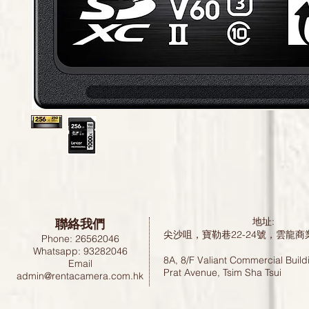
聯絡我們
地址:
尖沙咀，寶勒巷22-24號，雲龍商
Phone: 26562046
Whatsapp: 93282046
8A, 8/F Valiant Commercial Build
Email
Prat Avenue, Tsim Sha Tsui
admin@rentacamera.com.hk