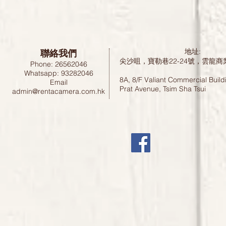
聯絡我們
地址:
尖沙咀，寶勒巷22-24號，雲龍商
Phone: 26562046
Whatsapp: 93282046
8A, 8/F Valiant Commercial Build
Email
Prat Avenue, Tsim Sha Tsui
admin@rentacamera.com.hk