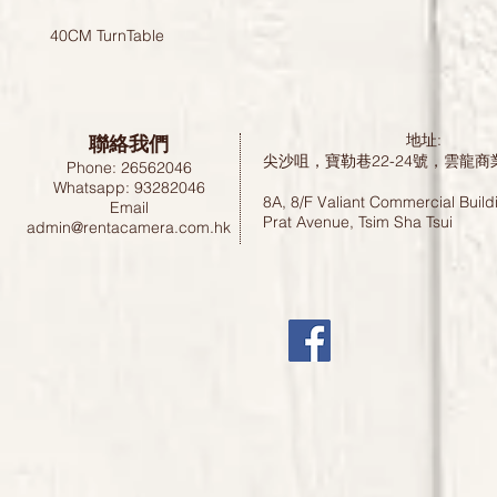
40CM TurnTable
聯絡我們
地址:
尖沙咀，寶勒巷22-24號，雲龍商
Phone: 26562046
Whatsapp: 93282046
8A, 8/F Valiant Commercial Build
Email
Prat Avenue, Tsim Sha Tsui
admin@rentacamera.com.hk