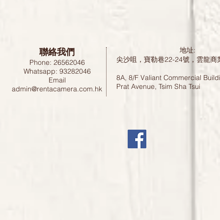
聯絡我們
地址:
尖沙咀，寶勒巷22-24號，雲龍商
Phone: 26562046
Whatsapp: 93282046
8A, 8/F Valiant Commercial Build
Email
Prat Avenue, Tsim Sha Tsui
admin@rentacamera.com.hk