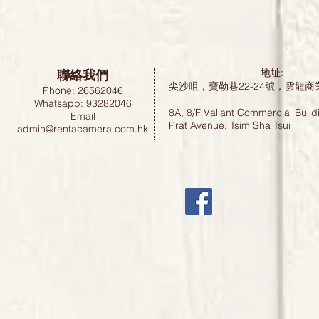
聯絡我們
地址:
尖沙咀，寶勒巷22-24號，雲龍商
Phone: 26562046
Whatsapp: 93282046
8A, 8/F Valiant Commercial Build
Email
Prat Avenue, Tsim Sha Tsui
admin@rentacamera.com.hk