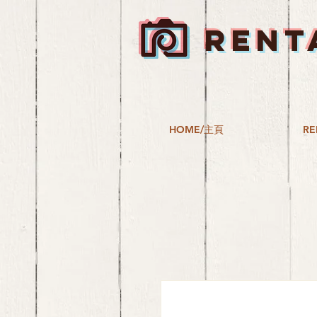
RENT
HOME/主頁
RE