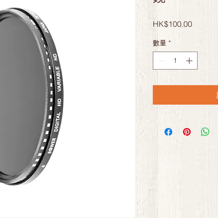
價
HK$100.00
格
數量
*