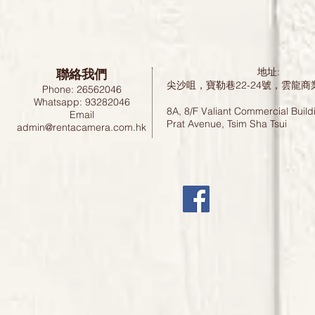
聯絡我們
地址:
尖沙咀，寶勒巷22-24號，雲龍商
Phone: 26562046
Whatsapp: 93282046
8A, 8/F Valiant Commercial Build
Email
Prat Avenue, Tsim Sha Tsui
admin@rentacamera.com.hk