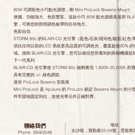
80W 可調彩色小巧點光源燈，附 Mini ProLock Bowens Mount
便攜、功能強大、色彩豐富。這款小巧 80W 點光源燈具採用 BLAI
擎，可將您的照明調色板帶到任何地方。
色彩自信
STORM 80c 的BLAIR-CG 光引擎（藍色/石灰/琥珀色/靛藍/紅色
供比任何以前的LED 系統更高品質的可調色光，覆蓋超過90% 的Re
域。借助 BLAIR-CG 光引擎，您可以相信您所看到的與相機捕
下一代系列
BLAIR-CG 光引擎使 STORM 80c 能夠實現 1,800K-20,000K 
具有完整的 +/- 綠色調節。
迷你 ProLock Bowens 安裝座
Mini ProLock 是 Aputure 的 ProLock 鎖定 Bowens Moun
件牢固地固定到位，並使光學元件正確對齊。
聯絡我們
地址:
尖沙咀，寶勒巷22-24號，雲龍商
Phone: 26562046